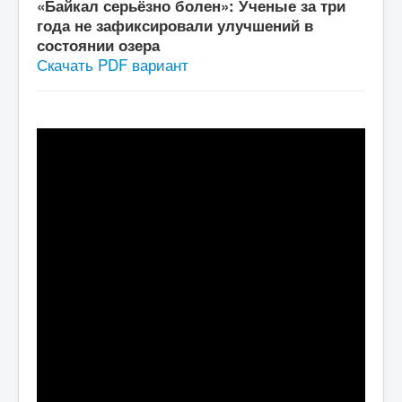
«Байкал серьёзно болен»: Ученые за три
СМИ о нас
года не зафиксировали улучшений в
состоянии озера
Скачать PDF вариант