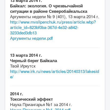
13 марта 2014 г.
Байкал: экология. О чрезвычайной
ситуации в районе Северобайкальска
Аргументы недели № 9 (401), 13 марта 2014 г.
http://www.mvslipenchuk.ru/press/article.wbp?
article_id=823bf0ba-367d-4e32-a842-
3233ded3db13
Аргументы недели.pdf
13 марта 2014 г.
Черный берег Байкала
Твой Иркутск
http://www.irk.ru/news/articles/20140313/lakesid
e/
2014 г.
Токсический эффект
Наука Приангарья №1 за 2014 г.
Наука Приангарья №1_2014.pdf