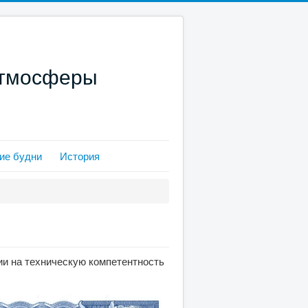
атмосферы
ие будни
История
и на техническую компетентность